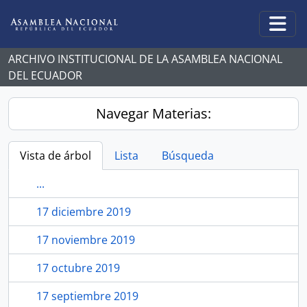
Skip to main content
Togg
ARCHIVO INSTITUCIONAL DE LA ASAMBLEA NACIONAL
DEL ECUADOR
Navegar Materias:
Vista de árbol
Lista
Búsqueda
...
17 diciembre 2019
17 noviembre 2019
17 octubre 2019
17 septiembre 2019