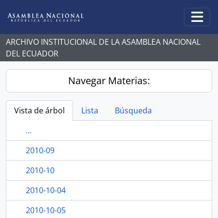
Skip to main content
Togg
ARCHIVO INSTITUCIONAL DE LA ASAMBLEA NACIONAL
DEL ECUADOR
Navegar Materias:
Vista de árbol
Lista
Búsqueda
...
2010-09
2010-10
2010-10-04
2010-10-05