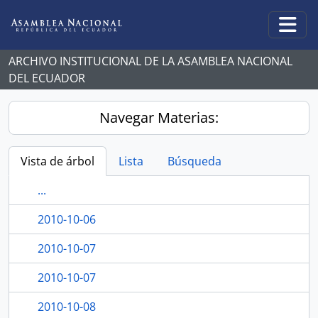
Skip to main content
Togg
ARCHIVO INSTITUCIONAL DE LA ASAMBLEA NACIONAL
DEL ECUADOR
Navegar Materias:
Vista de árbol
Lista
Búsqueda
...
2010-10-06
2010-10-07
2010-10-07
2010-10-08