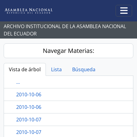
Skip to main content
Togg
ARCHIVO INSTITUCIONAL DE LA ASAMBLEA NACIONAL
DEL ECUADOR
Navegar Materias:
Vista de árbol
Lista
Búsqueda
...
2010-10-06
2010-10-06
2010-10-07
2010-10-07