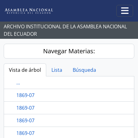
Skip to main content
Togg
ARCHIVO INSTITUCIONAL DE LA ASAMBLEA NACIONAL
DEL ECUADOR
Navegar Materias:
Vista de árbol
Lista
Búsqueda
...
1869-07
1869-07
1869-07
1869-07