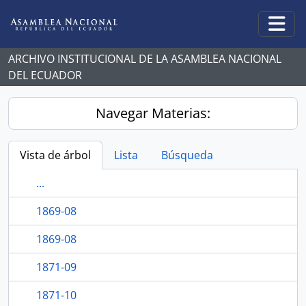
Skip to main content
Togg
ARCHIVO INSTITUCIONAL DE LA ASAMBLEA NACIONAL
DEL ECUADOR
Navegar Materias:
Vista de árbol
Lista
Búsqueda
...
1869-08
1869-08
1871-09
1871-10