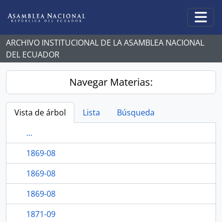
Skip to main content
Togg
ARCHIVO INSTITUCIONAL DE LA ASAMBLEA NACIONAL
DEL ECUADOR
Navegar Materias:
Vista de árbol
Lista
Búsqueda
...
1869-08
1869-08
1869-08
1871-09