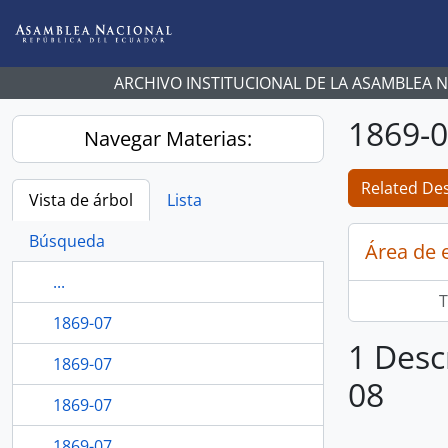
Skip to main content
ARCHIVO INSTITUCIONAL DE LA ASAMBLEA 
1869-
Navegar Materias:
Related Des
Vista de árbol
Lista
Búsqueda
Área de 
...
T
1869-07
1 Desc
1869-07
08
1869-07
1869-07