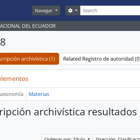
Búsqueda
Search options
Navegar
NACIONAL DEL ECUADOR
08
cripción archivística (1)
Related Registro de autoridad (0
elementos
axonomía
Materias
ripción archivística resultados
Ordenar por: Título
Dirección: Clasifica