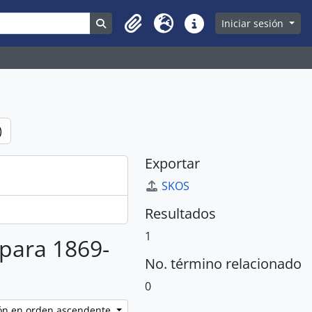
Search in browse page
Iniciar sesión
Clipboard
Idioma
Enlaces rápidos
)
Exportar
SKOS
Resultados
1
 para 1869-
No. término relacionado
0
ción en orden ascendente