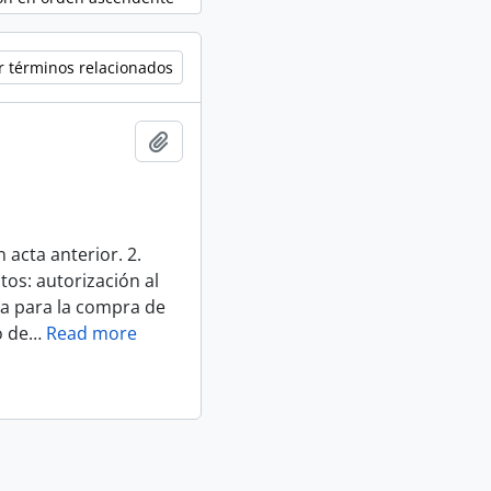
r términos relacionados
Añadir al portapapeles
cta anterior. 2.
tos: autorización al
na para la compra de
o de
…
Read more