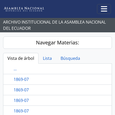
Skip to main content
Togg
ARCHIVO INSTITUCIONAL DE LA ASAMBLEA NACIONAL
DEL ECUADOR
Navegar Materias:
Vista de árbol
Lista
Búsqueda
...
1869-07
1869-07
1869-07
1869-07