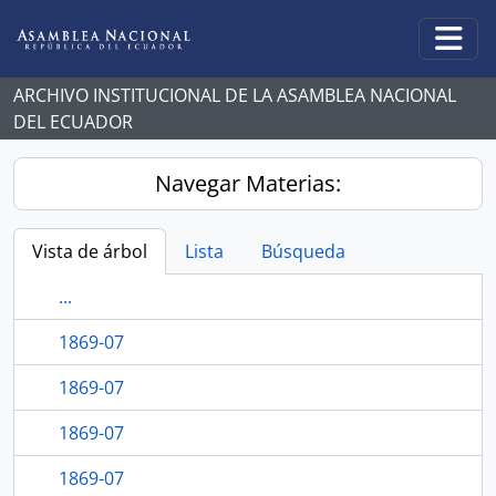
Skip to main content
Togg
ARCHIVO INSTITUCIONAL DE LA ASAMBLEA NACIONAL
DEL ECUADOR
Navegar Materias:
Vista de árbol
Lista
Búsqueda
...
1869-07
1869-07
1869-07
1869-07