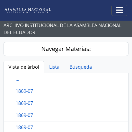
Skip to main content
Togg
ARCHIVO INSTITUCIONAL DE LA ASAMBLEA NACIONAL
DEL ECUADOR
Navegar Materias:
Vista de árbol
Lista
Búsqueda
...
1869-07
1869-07
1869-07
1869-07