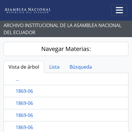
Skip to main content
Togg
ARCHIVO INSTITUCIONAL DE LA ASAMBLEA NACIONAL
DEL ECUADOR
Navegar Materias:
Vista de árbol
Lista
Búsqueda
...
1869-06
1869-06
1869-06
1869-06