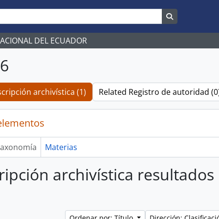
Search in br
NACIONAL DEL ECUADOR
06
cripción archivística (1)
Related Registro de autoridad (0
elementos
axonomía
Materias
ripción archivística resultados
Ordenar por: Título
Dirección: Clasifica