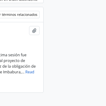
r términos relacionados
Añadir al portapapeles
tima sesión fue
al proyecto de
 de la obligación de
de Imbabura,
…
Read