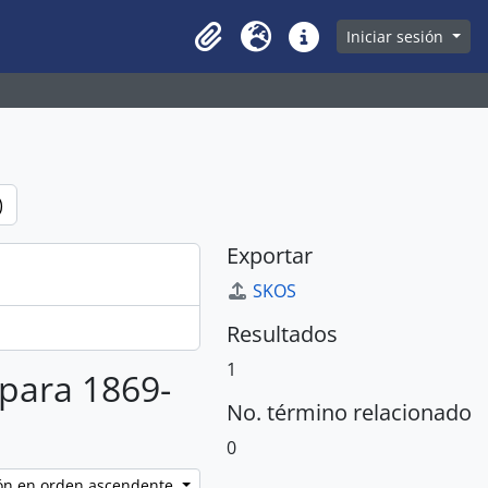
owse page
Iniciar sesión
Clipboard
Idioma
Enlaces rápidos
)
Exportar
SKOS
Resultados
1
 para 1869-
No. término relacionado
0
ción en orden ascendente