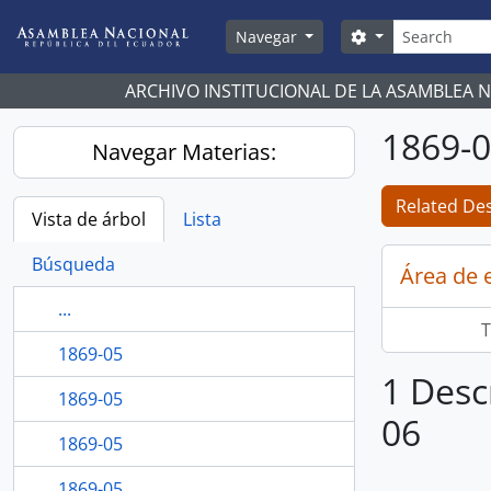
Skip to main content
Búsqueda
Search options
Navegar
ARCHIVO INSTITUCIONAL DE LA ASAMBLEA 
1869-
Navegar Materias:
Related Des
Vista de árbol
Lista
Búsqueda
Área de 
...
T
1869-05
1 Desc
1869-05
06
1869-05
1869-05