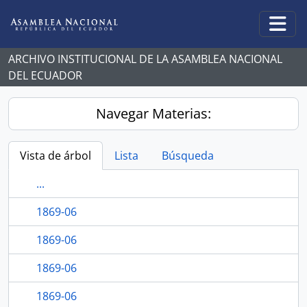
Skip to main content
Togg
ARCHIVO INSTITUCIONAL DE LA ASAMBLEA NACIONAL
DEL ECUADOR
Navegar Materias:
Vista de árbol
Lista
Búsqueda
...
1869-06
1869-06
1869-06
1869-06