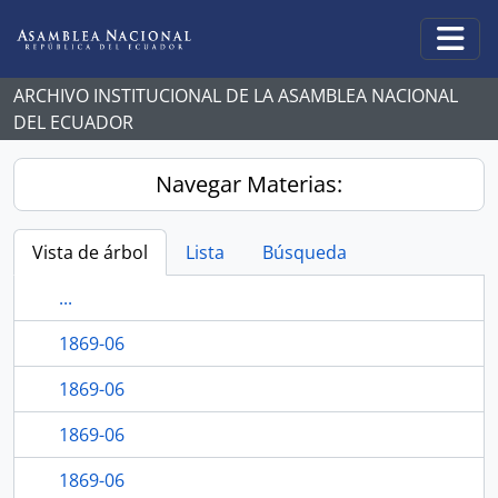
Skip to main content
Togg
ARCHIVO INSTITUCIONAL DE LA ASAMBLEA NACIONAL
DEL ECUADOR
Navegar Materias:
Vista de árbol
Lista
Búsqueda
...
1869-06
1869-06
1869-06
1869-06