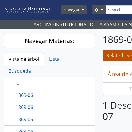
Skip to main content
Búsqueda
Search options
Navegar
ARCHIVO INSTITUCIONAL DE LA ASAMBLEA 
1869-
Navegar Materias:
Related Des
Vista de árbol
Lista
Búsqueda
Área de 
...
T
1869-06
1 Desc
1869-06
07
1869-06
1869-06