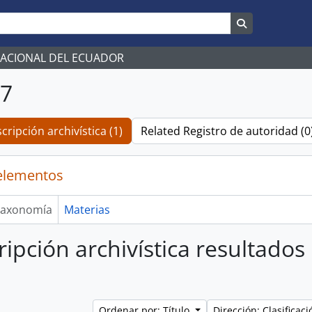
Search in br
NACIONAL DEL ECUADOR
07
cripción archivística (1)
Related Registro de autoridad (0
elementos
axonomía
Materias
ripción archivística resultados
Ordenar por: Título
Dirección: Clasifica