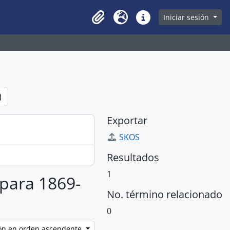
owse page
Iniciar sesión
Clipboard
Idioma
Enlaces rápidos
)
Exportar
SKOS
Resultados
1
 para 1869-
No. término relacionado
0
ción en orden ascendente