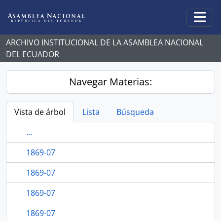
Skip to main content
Togg
ARCHIVO INSTITUCIONAL DE LA ASAMBLEA NACIONAL
DEL ECUADOR
Navegar Materias:
Vista de árbol
Lista
Búsqueda
...
1869-07
1869-07
1869-07
1869-07