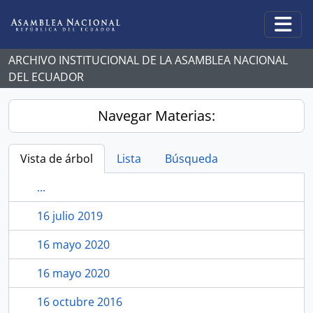
Skip to main content
Togg
ARCHIVO INSTITUCIONAL DE LA ASAMBLEA NACIONAL
DEL ECUADOR
Navegar Materias:
Vista de árbol
Lista
Búsqueda
...
16 julio 2019
16 mayo 2020
16 mayo 2020
16 octubre 2016