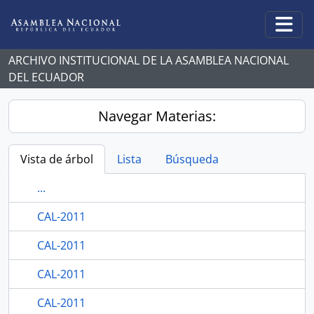
Skip to main content
Togg
ARCHIVO INSTITUCIONAL DE LA ASAMBLEA NACIONAL
DEL ECUADOR
Navegar Materias:
Vista de árbol
Lista
Búsqueda
...
CAL-2011
CAL-2011
CAL-2011
CAL-2011