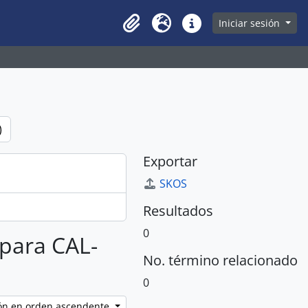
owse page
Iniciar sesión
Clipboard
Idioma
Enlaces rápidos
)
Exportar
SKOS
Resultados
0
 para CAL-
No. término relacionado
0
ción en orden ascendente