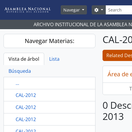
Skip to main content
Búsqueda
Search options
Navegar
ARCHIVO INSTITUCIONAL DE LA ASAMBLEA 
CAL-2
Navegar Materias:
Related Des
Vista de árbol
Lista
Búsqueda
Área de 
...
T
CAL-2012
0 Desc
CAL-2012
2013
CAL-2012
CAL-2012