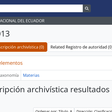
Search in br
NACIONAL DEL ECUADOR
013
cripción archivística (0)
Related Registro de autoridad (0
elementos
axonomía
Materias
ripción archivística resultados
Ordenar por: Título
Dirección: Clasifica