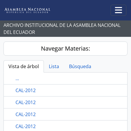
Skip to main content
Togg
ARCHIVO INSTITUCIONAL DE LA ASAMBLEA NACIONAL
DEL ECUADOR
Navegar Materias:
Vista de árbol
Lista
Búsqueda
...
CAL-2012
CAL-2012
CAL-2012
CAL-2012