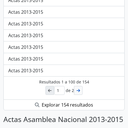
Actas 2013-2015
Actas 2013-2015
Actas 2013-2015
Actas 2013-2015
Actas 2013-2015
Actas 2013-2015
Actas 2013-2015
Resultados
1
a
100
de 154
de 2
Explorar 154 resultados
Actas Asamblea Nacional 2013-2015