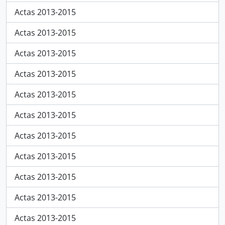
Actas 2013-2015
Actas 2013-2015
Actas 2013-2015
Actas 2013-2015
Actas 2013-2015
Actas 2013-2015
Actas 2013-2015
Actas 2013-2015
Actas 2013-2015
Actas 2013-2015
Actas 2013-2015