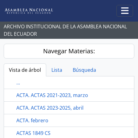
Skip to main content
Togg
ARCHIVO INSTITUCIONAL DE LA ASAMBLEA NACIONAL
DEL ECUADOR
Navegar Materias:
Vista de árbol
Lista
Búsqueda
...
ACTA. ACTAS 2021-2023, marzo
ACTA. ACTAS 2023-2025, abril
ACTA. febrero
ACTAS 1849 CS