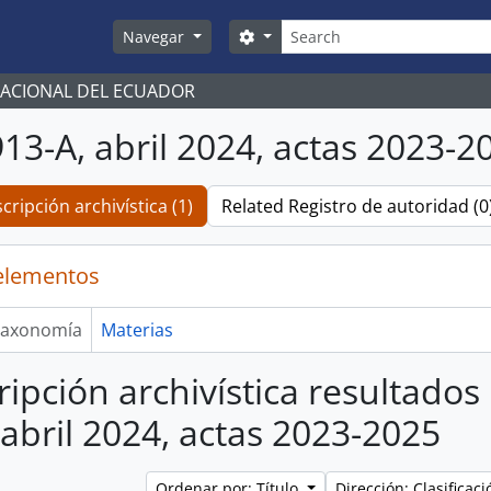
Búsqueda
Search options
Navegar
NACIONAL DEL ECUADOR
13-A, abril 2024, actas 2023-2
cripción archivística (1)
Related Registro de autoridad (0
elementos
axonomía
Materias
ripción archivística resultado
 abril 2024, actas 2023-2025
Ordenar por: Título
Dirección: Clasifica