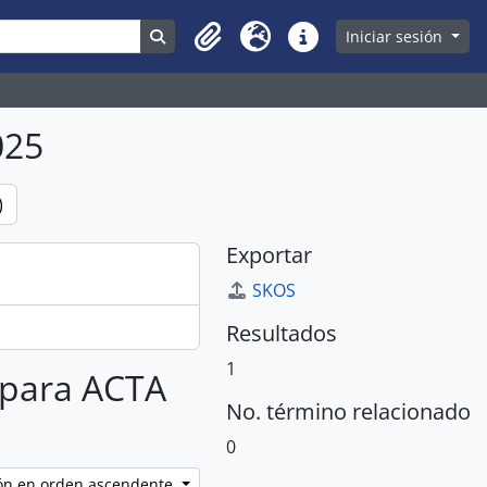
Search in browse page
Iniciar sesión
Clipboard
Idioma
Enlaces rápidos
025
)
Exportar
SKOS
Resultados
1
s para ACTA
No. término relacionado
0
ción en orden ascendente