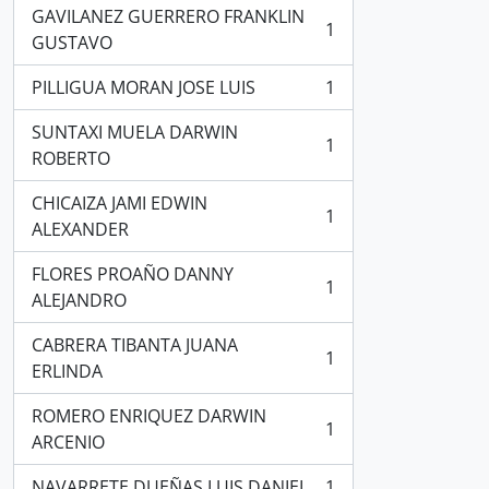
GAVILANEZ GUERRERO FRANKLIN
1
, 1 resultados
GUSTAVO
PILLIGUA MORAN JOSE LUIS
1
, 1 resultados
SUNTAXI MUELA DARWIN
1
, 1 resultados
ROBERTO
CHICAIZA JAMI EDWIN
1
, 1 resultados
ALEXANDER
FLORES PROAÑO DANNY
1
, 1 resultados
ALEJANDRO
CABRERA TIBANTA JUANA
1
, 1 resultados
ERLINDA
ROMERO ENRIQUEZ DARWIN
1
, 1 resultados
ARCENIO
NAVARRETE DUEÑAS LUIS DANIEL
1