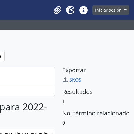
owse page
Iniciar sesión
Clipboard
Idioma
Enlaces rápidos
)
Exportar
SKOS
Resultados
1
 para 2022-
No. término relacionado
0
ción en orden ascendente