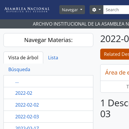
Skip to main content
Búsqueda
Search options
Navegar
ARCHIVO INSTITUCIONAL DE LA ASAMBLEA 
2022-
Navegar Materias:
Related Des
Vista de árbol
Lista
Búsqueda
Área de 
...
T
2022-02
1 Desc
2022-02-02
03
2022-02-03
2022-02-17