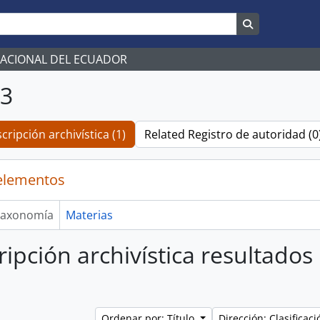
Search in br
NACIONAL DEL ECUADOR
03
cripción archivística (1)
Related Registro de autoridad (0
elementos
axonomía
Materias
ripción archivística resultados
Ordenar por: Título
Dirección: Clasifica