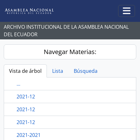
Skip to main content
Togg
ARCHIVO INSTITUCIONAL DE LA ASAMBLEA NACIONAL
DEL ECUADOR
Navegar Materias:
Vista de árbol
Lista
Búsqueda
...
2021-12
2021-12
2021-12
2021-2021