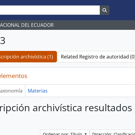
Search in br
NACIONAL DEL ECUADOR
03
cripción archivística (1)
Related Registro de autoridad (0
elementos
axonomía
Materias
ripción archivística resultados
Ordenar por: Título
Dirección: Clasifica