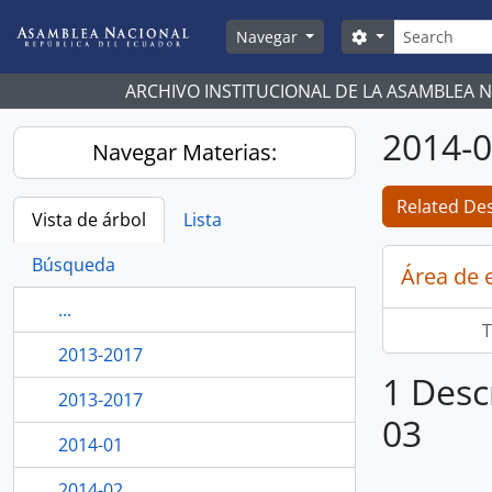
Skip to main content
Búsqueda
Search options
Navegar
ARCHIVO INSTITUCIONAL DE LA ASAMBLEA 
2014-
Navegar Materias:
Related Des
Vista de árbol
Lista
Búsqueda
Área de 
...
T
2013-2017
1 Desc
2013-2017
03
2014-01
2014-02