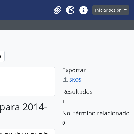
owse page
Iniciar sesión
Clipboard
Idioma
Enlaces rápidos
)
Exportar
SKOS
Resultados
1
 para 2014-
No. término relacionado
0
ción en orden ascendente