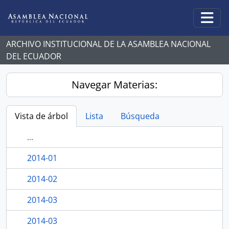
Skip to main content
Togg
ARCHIVO INSTITUCIONAL DE LA ASAMBLEA NACIONAL
DEL ECUADOR
Navegar Materias:
Vista de árbol
Lista
Búsqueda
...
2014-01
2014-02
2014-03
2014-03