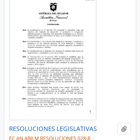
RESOLUCIONES LEGISLATIVAS
Añadi
EC AN ABJLM RESOLUCIONES 028-R
·