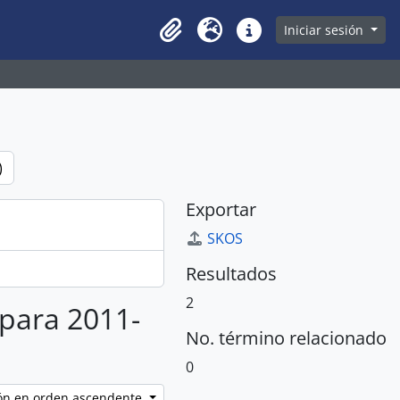
owse page
Iniciar sesión
Clipboard
Idioma
Enlaces rápidos
)
Exportar
SKOS
Resultados
2
 para 2011-
No. término relacionado
0
ción en orden ascendente