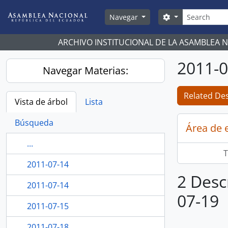
Skip to main content
Búsqueda
Search options
Navegar
ARCHIVO INSTITUCIONAL DE LA ASAMBLEA 
2011-0
Navegar Materias:
Related Des
Vista de árbol
Lista
Búsqueda
Área de 
...
T
2011-07-14
2 Desc
2011-07-14
07-19
2011-07-15
2011-07-18