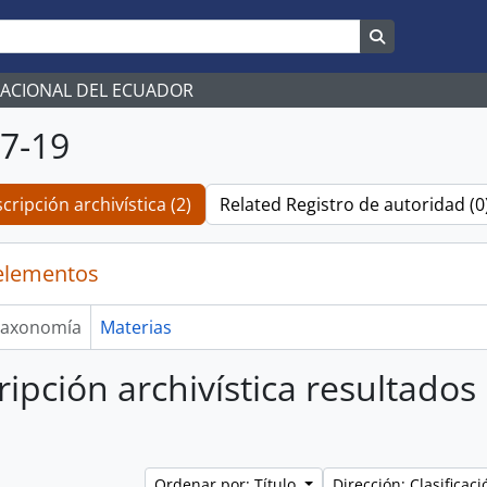
Search in br
NACIONAL DEL ECUADOR
7-19
cripción archivística (2)
Related Registro de autoridad (0
elementos
axonomía
Materias
ripción archivística resultados
Ordenar por: Título
Dirección: Clasifica