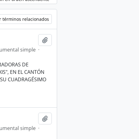
r términos relacionados
Añadir al portapapeles
umental simple
·
ERADORAS DE
IS", EN EL CANTÓN
N SU CUADRAGÉSIMO
Añadir al portapapeles
umental simple
·