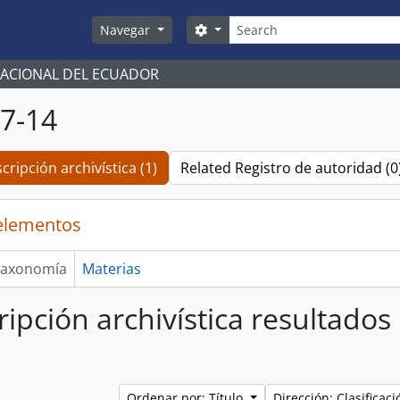
Búsqueda
Search options
Navegar
NACIONAL DEL ECUADOR
7-14
cripción archivística (1)
Related Registro de autoridad (0
elementos
axonomía
Materias
ripción archivística resultados
Ordenar por: Título
Dirección: Clasifica