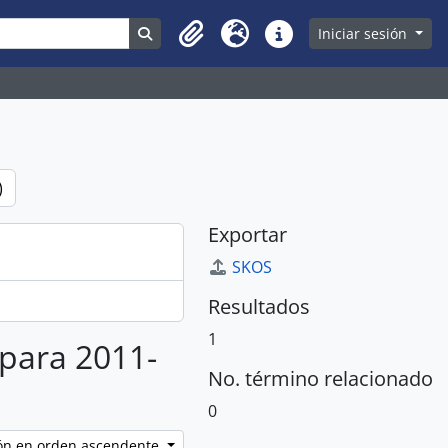
Search in browse page
Iniciar sesión
Clipboard
Idioma
Enlaces rápidos
)
Exportar
SKOS
Resultados
1
 para 2011-
No. término relacionado
0
ción en orden ascendente