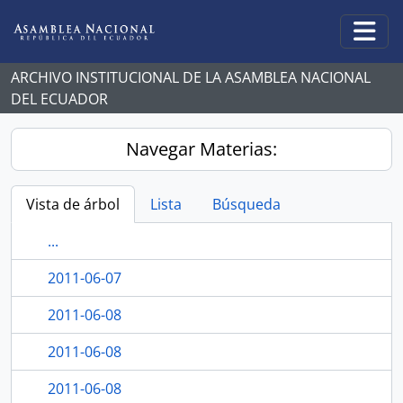
Skip to main content
Togg
ARCHIVO INSTITUCIONAL DE LA ASAMBLEA NACIONAL
DEL ECUADOR
Navegar Materias:
Vista de árbol
Lista
Búsqueda
...
2011-06-07
2011-06-08
2011-06-08
2011-06-08