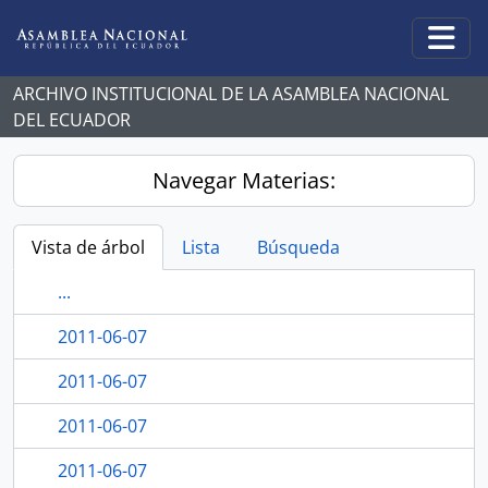
Skip to main content
Togg
ARCHIVO INSTITUCIONAL DE LA ASAMBLEA NACIONAL
DEL ECUADOR
Navegar Materias:
Vista de árbol
Lista
Búsqueda
...
2011-06-07
2011-06-07
2011-06-07
2011-06-07