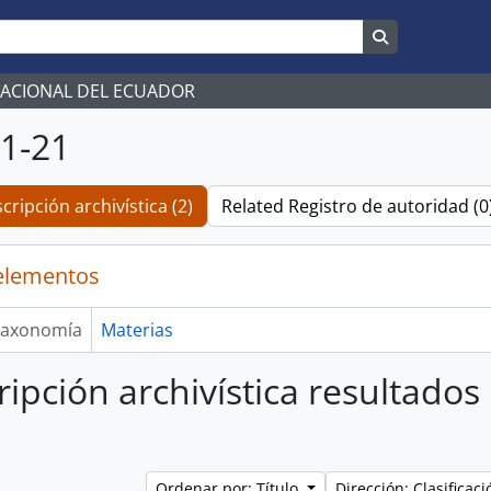
Search in br
NACIONAL DEL ECUADOR
1-21
cripción archivística (2)
Related Registro de autoridad (0
elementos
axonomía
Materias
ripción archivística resultados
Ordenar por: Título
Dirección: Clasifica