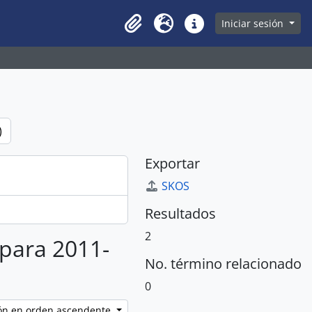
owse page
Iniciar sesión
Clipboard
Idioma
Enlaces rápidos
)
Exportar
SKOS
Resultados
2
 para 2011-
No. término relacionado
0
ción en orden ascendente