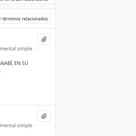
r términos relacionados
Añadir al portapapeles
mental simple
·
NABÍ, EN SU
.
Añadir al portapapeles
mental simple
·