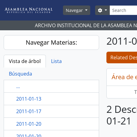
Skip to main content
Búsqueda
Search options
Navegar
ARCHIVO INSTITUCIONAL DE LA ASAMBLEA 
2011-0
Navegar Materias:
Related Des
Vista de árbol
Lista
Búsqueda
Área de 
...
T
2011-01-13
2 Desc
2011-01-17
01-21
2011-01-20
2011-01-20