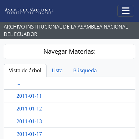
Skip to main content
Togg
ARCHIVO INSTITUCIONAL DE LA ASAMBLEA NACIONAL
DEL ECUADOR
Navegar Materias:
Vista de árbol
Lista
Búsqueda
...
2011-01-11
2011-01-12
2011-01-13
2011-01-17