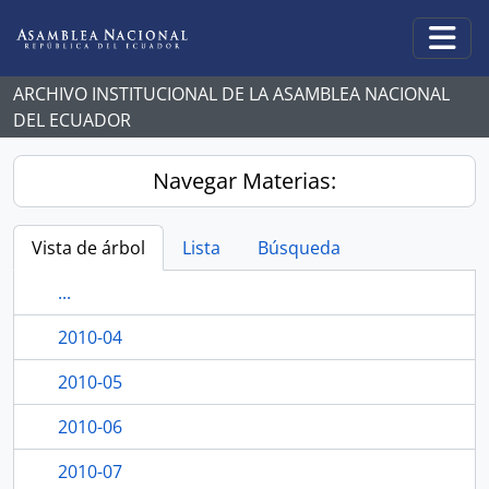
Skip to main content
Togg
ARCHIVO INSTITUCIONAL DE LA ASAMBLEA NACIONAL
DEL ECUADOR
Navegar Materias:
Vista de árbol
Lista
Búsqueda
...
2010-04
2010-05
2010-06
2010-07