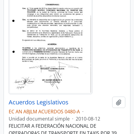
Acuerdos Legislativos
Añadi
EC AN ABJLM ACUERDOS 0480-A
·
Unidad documental simple
·
2010-08-12
FELICITAR A FEDERACIÓN NACIONAL DE
OPERADORAS DE TRANSPORTE EN TAXIS POR 39