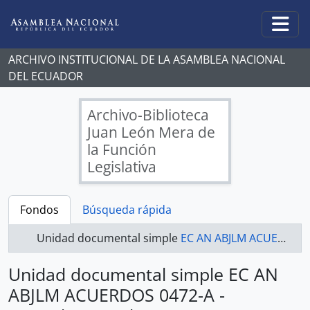
Skip to main content
Togg
ARCHIVO INSTITUCIONAL DE LA ASAMBLEA NACIONAL
DEL ECUADOR
Archivo-Biblioteca
Juan León Mera de
la Función
Legislativa
Fondos
Búsqueda rápida
Unidad documental simple
EC AN ABJLM ACUERDOS 0472-A - Acuerdos Legislativos
Unidad documental simple EC AN
ABJLM ACUERDOS 0472-A -