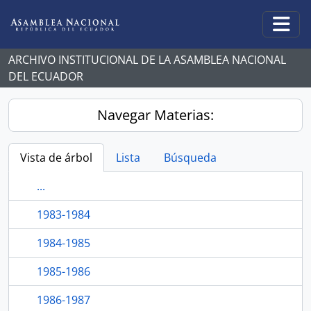
Skip to main content
Togg
ARCHIVO INSTITUCIONAL DE LA ASAMBLEA NACIONAL
DEL ECUADOR
Navegar Materias:
Vista de árbol
Lista
Búsqueda
...
1983-1984
1984-1985
1985-1986
1986-1987