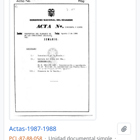
Actas-1987-1988
Añadi
PCL-87-88-058
·
Unidad documental simple
·