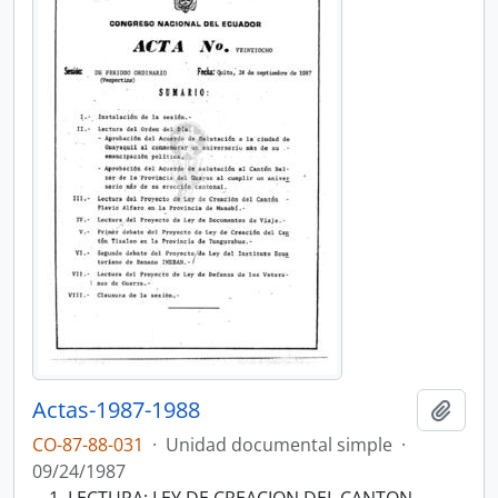
Actas-1987-1988
Añadi
CO-87-88-031
·
Unidad documental simple
·
09/24/1987