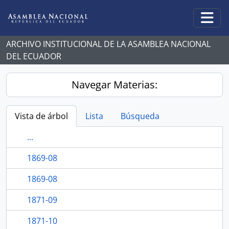
Skip to main content
Togg
ARCHIVO INSTITUCIONAL DE LA ASAMBLEA NACIONAL
DEL ECUADOR
Navegar Materias:
Vista de árbol
Lista
Búsqueda
...
1869-08
1869-08
1871-09
1871-10