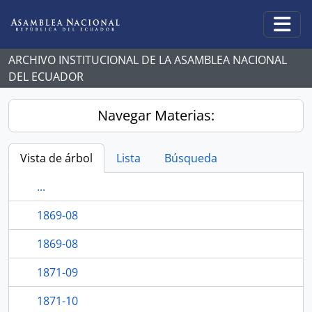
Skip to main content
Togg
ARCHIVO INSTITUCIONAL DE LA ASAMBLEA NACIONAL
DEL ECUADOR
Navegar Materias:
Vista de árbol
Lista
Búsqueda
...
1869-08
1869-08
1871-09
1871-10