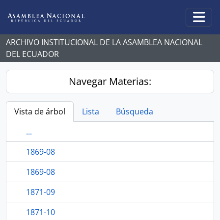
Skip to main content
Togg
ARCHIVO INSTITUCIONAL DE LA ASAMBLEA NACIONAL
DEL ECUADOR
Navegar Materias:
Vista de árbol
Lista
Búsqueda
...
1869-08
1869-08
1871-09
1871-10