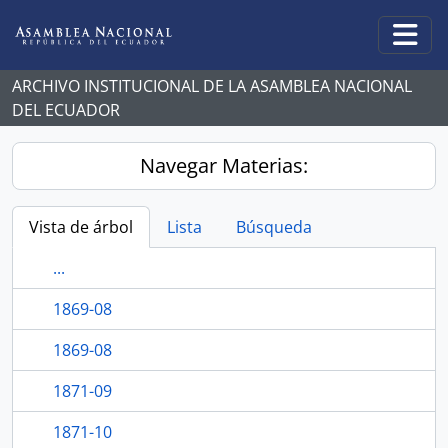
Skip to main content
Togg
ARCHIVO INSTITUCIONAL DE LA ASAMBLEA NACIONAL
DEL ECUADOR
Navegar Materias:
Vista de árbol
Lista
Búsqueda
...
1869-08
1869-08
1871-09
1871-10