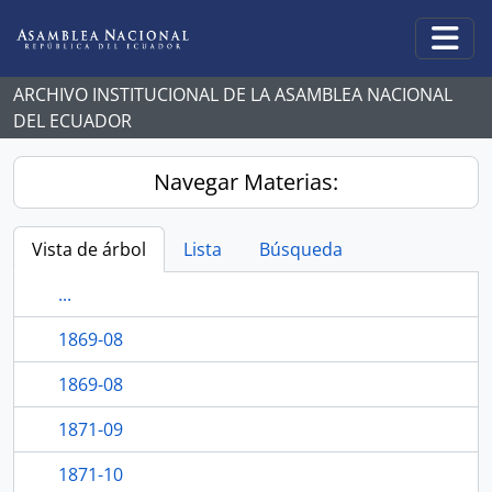
Skip to main content
Togg
ARCHIVO INSTITUCIONAL DE LA ASAMBLEA NACIONAL
DEL ECUADOR
Navegar Materias:
Vista de árbol
Lista
Búsqueda
...
1869-08
1869-08
1871-09
1871-10