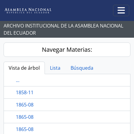
Skip to main content
Togg
ARCHIVO INSTITUCIONAL DE LA ASAMBLEA NACIONAL
DEL ECUADOR
Navegar Materias:
Vista de árbol
Lista
Búsqueda
...
1858-11
1865-08
1865-08
1865-08