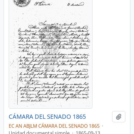
CÁMARA DEL SENADO 1865
Añadi
EC AN ABJLM CÁMARA DEL SENADO 1865
·
Unidad documental simple
·
1865-09-13