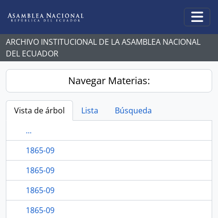
Skip to main content
Togg
ARCHIVO INSTITUCIONAL DE LA ASAMBLEA NACIONAL
DEL ECUADOR
Navegar Materias:
Vista de árbol
Lista
Búsqueda
...
1865-09
1865-09
1865-09
1865-09