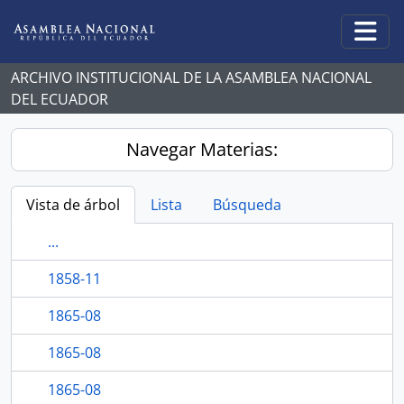
Skip to main content
Togg
ARCHIVO INSTITUCIONAL DE LA ASAMBLEA NACIONAL
DEL ECUADOR
Navegar Materias:
Vista de árbol
Lista
Búsqueda
...
1858-11
1865-08
1865-08
1865-08