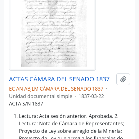
ACTAS CÁMARA DEL SENADO 1837
Añadi
EC AN ABJLM CÁMARA DEL SENADO 1837
·
Unidad documental simple
·
1837-03-22
ACTA S/N 1837
Lectura: Acta sesión anterior. Aprobada. 2.
Lectura: Nota de Cámara de Representantes;
Proyecto de Ley sobre arreglo de la Minería;
Proyecto de Ley que arregla los funerales de