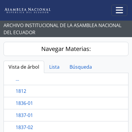
Skip to main content
Togg
ARCHIVO INSTITUCIONAL DE LA ASAMBLEA NACIONAL
DEL ECUADOR
Navegar Materias:
Vista de árbol
Lista
Búsqueda
...
1812
1836-01
1837-01
1837-02