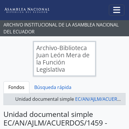
Skip to main content
Togg
ARCHIVO INSTITUCIONAL DE LA ASAMBLEA NACIONAL
DEL ECUADOR
Archivo-Biblioteca
Juan León Mera de
la Función
Legislativa
Fondos
Búsqueda rápida
Unidad documental simple
EC/AN/AJLM/ACUERDOS/1459 - ACUERDOS LEGISLATIVOS
Unidad documental simple
EC/AN/AJLM/ACUERDOS/1459 -