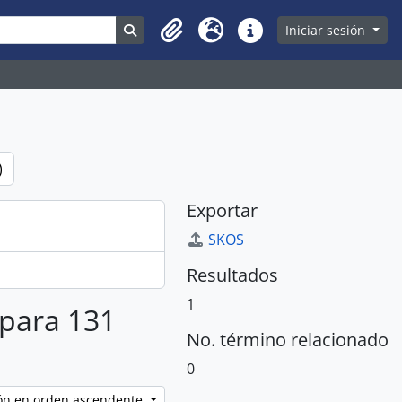
Search in browse page
Iniciar sesión
Clipboard
Idioma
Enlaces rápidos
)
Exportar
SKOS
Resultados
1
 para 131
No. término relacionado
0
ción en orden ascendente