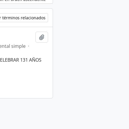
r términos relacionados
Añadir al portapapeles
ntal simple
·
CELEBRAR 131 AÑOS