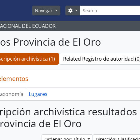
Búsqueda
Search options
Navegar
NACIONAL DEL ECUADOR
os Provincia de El Oro
cripción archivística (1)
Related Registro de autoridad (0
elementos
axonomía
Lugares
ripción archivística resultados
rovincia de El Oro
Ordenar por: Título
Dirección: Clasifica