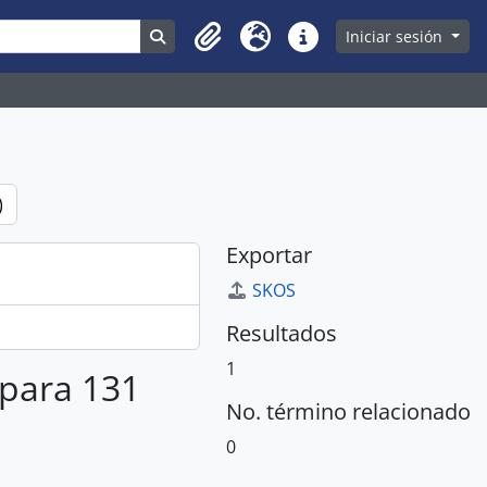
Search in browse page
Iniciar sesión
Clipboard
Idioma
Enlaces rápidos
)
Exportar
SKOS
Resultados
1
 para 131
No. término relacionado
0