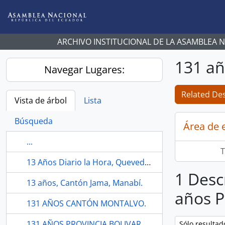
Skip to main content
ARCHIVO INSTITUCIONAL DE LA ASAMBLEA 
131 añ
Navegar Lugares:
Related Des
Vista de árbol
Lista
Búsqueda
Área de 
...
T
13 Años Diario la Hora, Quevedo, Los Ríos.
1 Desc
13 años, Cantón Jama, Manabí.
años P
131 AÑOS CANTÓN MONTALVO.
131 AÑOS PROVINCIA BOLIVAR.
Remove filter:
Sólo resultad