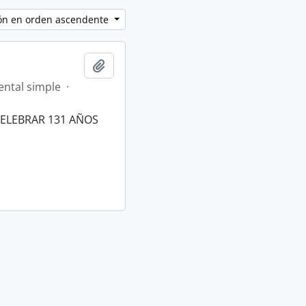
ción en orden ascendente
Añadir al portapapeles
ntal simple
·
CELEBRAR 131 AÑOS