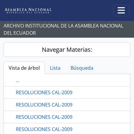
Skip to main content
Togg
ARCHIVO INSTITUCIONAL DE LA ASAMBLEA NACIONAL
DEL ECUADOR
Navegar Materias:
Vista de árbol
Lista
Búsqueda
...
RESOLUCIONES CAL-2009
RESOLUCIONES CAL-2009
RESOLUCIONES CAL-2009
RESOLUCIONES CAL-2009